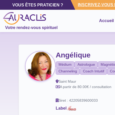
INSCRIVEZ-VOUS
VOUS ÊTES PRATICIEN ?
Accueil
Votre rendez-vous spirituel
Angélique
Médium
Astrologue
Magnéti
Channeling
Coach Intuitif
Co
Saint Maur
A partir de 80.00€ / consultation
Siret : 42205839600033
Label