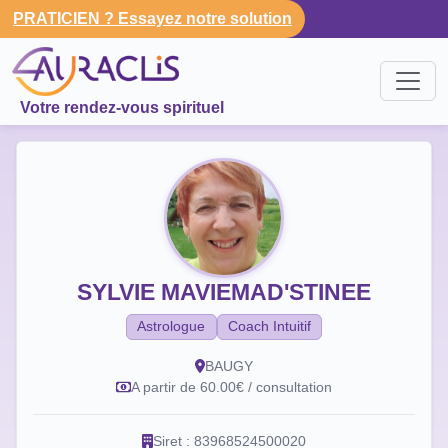
PRATICIEN ? Essayez notre solution
Votre rendez-vous spirituel
SYLVIE MAVIEMAD'STINEE
Astrologue
Coach Intuitif
BAUGY
A partir de 60.00€ / consultation
Siret : 83968524500020