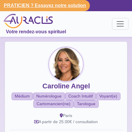
PRATICIEN ? Essayez notre solution
Votre rendez-vous spirituel
Caroline Angel
Médium
Numérologue
Coach Intuitif
Voyant(e)
Cartomancien(ne)
Tarologue
Paris
A partir de 25.00€ / consultation