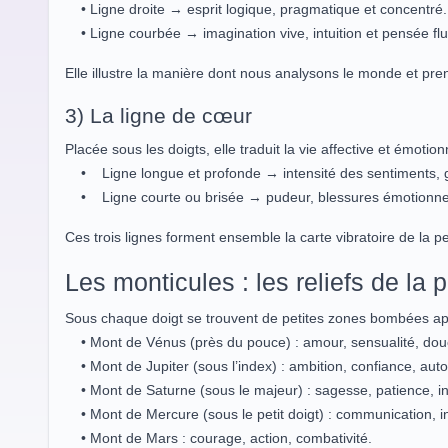
• Ligne droite → esprit logique, pragmatique et concentré.
• Ligne courbée → imagination vive, intuition et pensée flu
Elle illustre la manière dont nous analysons le monde et pre
3) La ligne de cœur
Placée sous les doigts, elle traduit la vie affective et émotion
• Ligne longue et profonde → intensité des sentiments, g
• Ligne courte ou brisée → pudeur, blessures émotionnell
Ces trois lignes forment ensemble la carte vibratoire de la pe
Les monticules : les reliefs de la 
Sous chaque doigt se trouvent de petites zones bombées ap
• Mont de Vénus (près du pouce) : amour, sensualité, dou
• Mont de Jupiter (sous l’index) : ambition, confiance, autor
• Mont de Saturne (sous le majeur) : sagesse, patience, in
• Mont de Mercure (sous le petit doigt) : communication, intu
• Mont de Mars : courage, action, combativité.