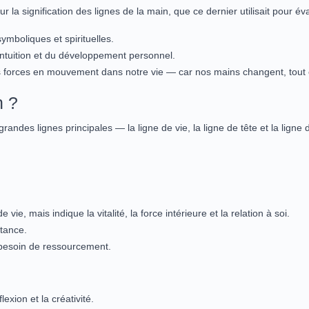
r la signification des lignes de la main, que ce dernier utilisait pour é
symboliques et spirituelles.
l’intuition et du développement personnel.
e les forces en mouvement dans notre vie — car nos mains changent, to
n ?
randes lignes principales — la ligne de vie, la ligne de tête et la lign
ie, mais indique la vitalité, la force intérieure et la relation à soi.
tance.
 besoin de ressourcement.
exion et la créativité.